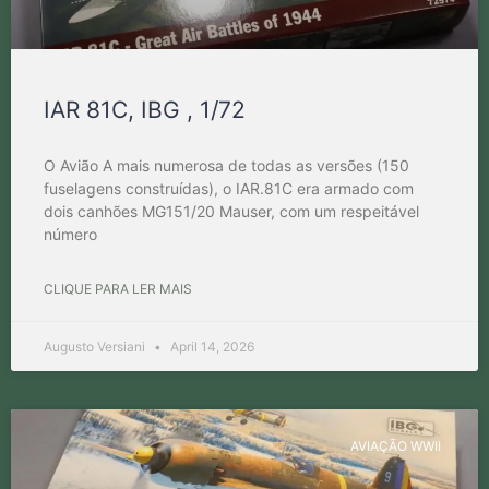
IAR 81C, IBG , 1/72
O Avião A mais numerosa de todas as versões (150
fuselagens construídas), o IAR.81C era armado com
dois canhões MG151/20 Mauser, com um respeitável
número
CLIQUE PARA LER MAIS
Augusto Versiani
April 14, 2026
AVIAÇÃO WWII