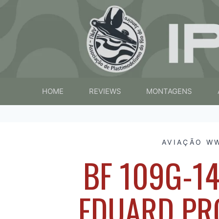
HOME
REVIEWS
MONTAGENS
AVIAÇÃO WW
BF 109G-14
EDUARD PR