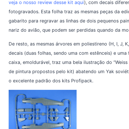
veja o nosso review desse kit aqui
), com decais difere
fotogravados. Esta folha traz as mesmas peças da ed
gabarito para regravar as linhas de dois pequenos pain
nariz do avião, que podem ser perdidas quando da mo
De resto, as mesmas árvores em poliestireno (H, I, J, K
decais (duas folhas, sendo uma com estênceis) e uma 
caixa, emoldurável, traz uma bela ilustração do “Wei
de pintura propostos pelo kit) abatendo um Yak sovié
o excelente padrão dos kits Profipack.