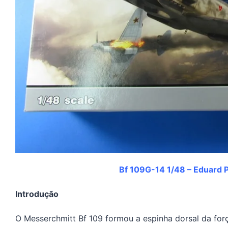
Bf 109G-14 1/48 – Eduard 
Introdução
O Messerchmitt Bf 109 formou a espinha dorsal da forç