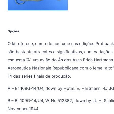
Opções
O kit oferece, como de costume nas edições Profipack
são bastante atraentes e significativas, com variaçõe
esquema “A”, um avião do Ás dos Ases Erich Hartmann 
Aeronautica Nazionale Repubblicana com o leme “alto” 
14 das séries finais de produção.
A – Bf 109G-14/U4, flown by Hptm. E. Hartmann, 4./ J
B – Bf 109G-14/U4, W. Nr. 512382, flown by Lt. H. Schl
November 1944