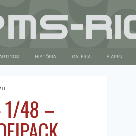
ARTIGOS
HISTÓRIA
GALERIA
A APRJ
II
 1/48 –
OFIPACK