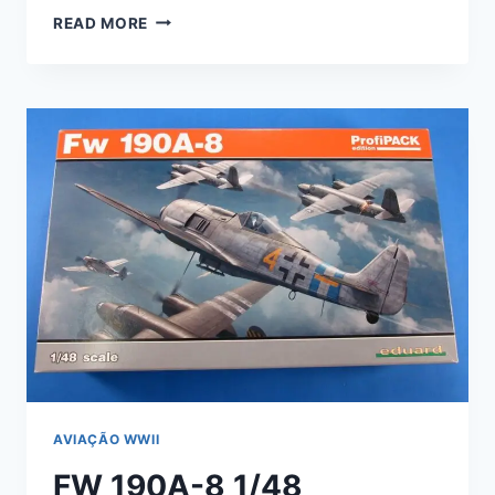
TORA
READ MORE
TORA
TORA!
A6M2-
21
OVER
PEARL
HARBOR
1/48
EDUARD
#11155
AVIAÇÃO WWII
FW 190A-8 1/48