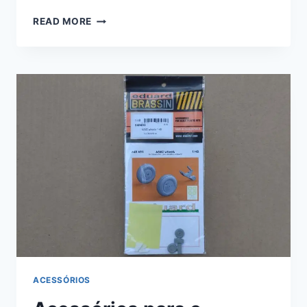
SPITFIRE
READ MORE
STORY:
THE
SWEEPS
DUAL
COMBO-
EDUARD
1/48
#11153
ACESSÓRIOS