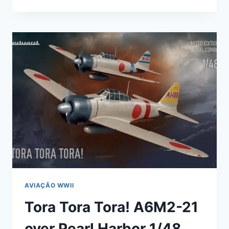
PARA
O
MITSUBISHI
ZERO
1/48
DA
EDUARD
AVIAÇÃO WWII
Tora Tora Tora! A6M2-21
over Pearl Harbor 1/48