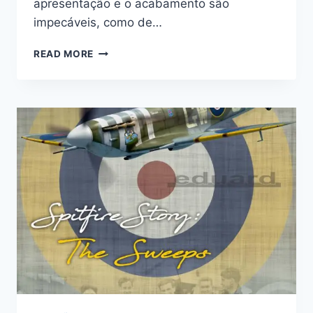
apresentação e o acabamento são
impecáveis, como de…
SPITFIRE
READ MORE
MK.V
SIX-
STACKS
EXHAUSTS
FISHTAIL
1/48
–
EDUARD
BRASSIN
#648669