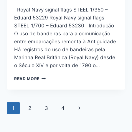
Royal Navy signal flags STEEL 1/350 –
Eduard 53229 Royal Navy signal flags
STEEL 1/700 – Eduard 53230 Introdução
O uso de bandeiras para a comunicação
entre embarcações remonta à Antiguidade.
Há registros do uso de bandeiras pela
Marinha Real Britânica (Royal Navy) desde
o Século XIV e por volta de 1790 o…
ROYAL
READ MORE
NAVY
SIGNAL
FLAGS
STEEL
Page
1
2
3
4
1/350
E
navigation
1/700
–