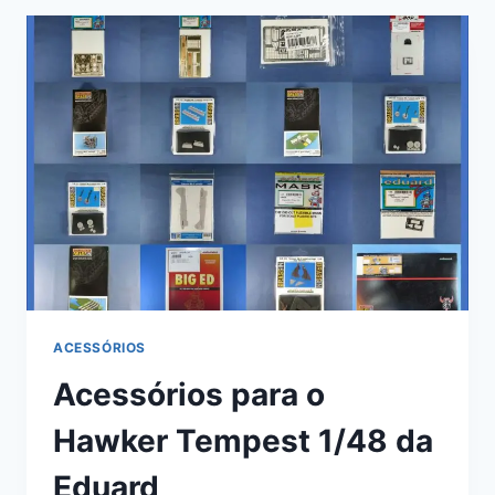
EDUARD
–
#82121
(SERIES
1)
E
#82122
(SERIES
2)
ACESSÓRIOS
Acessórios para o
Hawker Tempest 1/48 da
Eduard