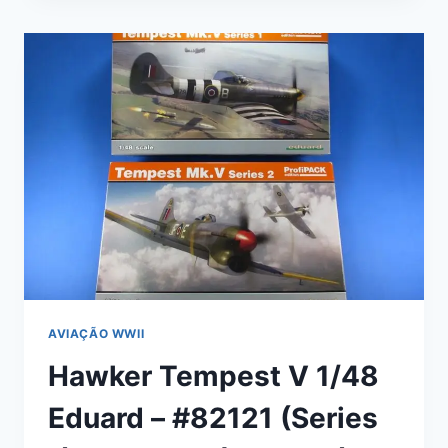
“BOCA
DE
TUBARÃO”
EDUARD/HASEGAWA
1/48
AVIAÇÃO WWII
Hawker Tempest V 1/48
Eduard – #82121 (Series