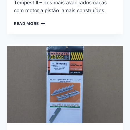
Tempest II – dos mais avançados caças
com motor a pistão jamais construídos.
THE
READ MORE
ULTIMATE
TEMPEST
1/48
–
EDUARD
LIMITED
EDITION
#1164