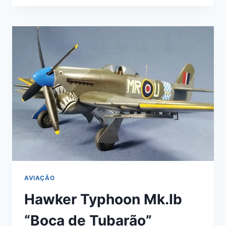
8
1/48
PROFIFACK
–
EDUARD
#82147
PT
1/2
AVIAÇÃO
Hawker Typhoon Mk.Ib
“Boca de Tubarão”