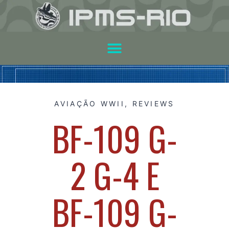
AVIAÇÃO WWII
,
REVIEWS
BF-109 G-
2 G-4 E
BF-109 G-