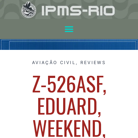
AVIAÇÃO CIVIL
,
REVIEWS
Z-526ASF,
EDUARD,
WEEKEND,