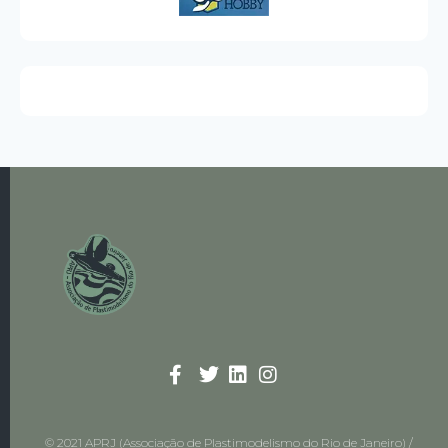
© 2021 APRJ (Associação de Plastimodelismo do Rio de Janeiro) /