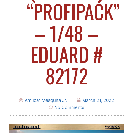
“PROFIPACK”
– 1/48 –
EDUARD #
82172
Amilcar Mesquita Jr.
March 21, 2022
No Comments