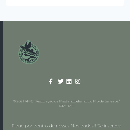
© 2021 APRJ (Associação de Plastimodelismo do Rio de Janeiro) /
IPMS RIO
Fique por dentro de nossas Novidades!!! Se inscreva