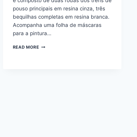
é composto de duas rodas dos trens de
pouso principais em resina cinza, três
bequilhas completas em resina branca.
Acompanha uma folha de máscaras
para a pintura…
ACESSÓRIOS
READ MORE
PARA
O
F4F-
4
1/48
DA
EDUARD