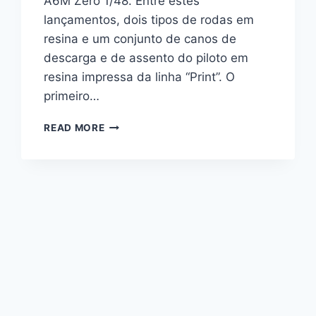
A6M Zero 1/48. Entre estes
lançamentos, dois tipos de rodas em
resina e um conjunto de canos de
descarga e de assento do piloto em
resina impressa da linha “Print”. O
primeiro…
ACESSÓRIOS
READ MORE
PARA
O
A6M
ZERO
DA
EDUARD