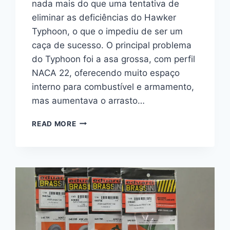
nada mais do que uma tentativa de
eliminar as deficiências do Hawker
Typhoon, o que o impediu de ser um
caça de sucesso. O principal problema
do Typhoon foi a asa grossa, com perfil
NACA 22, oferecendo muito espaço
interno para combustível e armamento,
mas aumentava o arrasto…
TEMPEST
READ MORE
MK.
V
SERIES
2
“WEEKEND”
1/48
–
EDUARD
#
84187