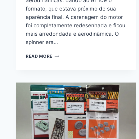
aerodinâmicas, dando ao Bf 109 o
formato, que estava próximo de sua
aparência final. A carenagem do motor
foi completamente redesenhada e ficou
mais arredondada e aerodinâmica. O
spinner era…
BF
READ MORE
109F-
4
“WEEKEND”
1/48
–
EDUARD
#
84188