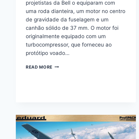
projetistas da Bell o equiparam com
uma roda dianteira, um motor no centro
de gravidade da fuselagem e um
canhão sólido de 37 mm. O motor foi
originalmente equipado com um
turbocompressor, que forneceu ao
protótipo voado…
P-
READ MORE
39N
AIRACOBRA
–
ARMA
HOBBY
–
1/48