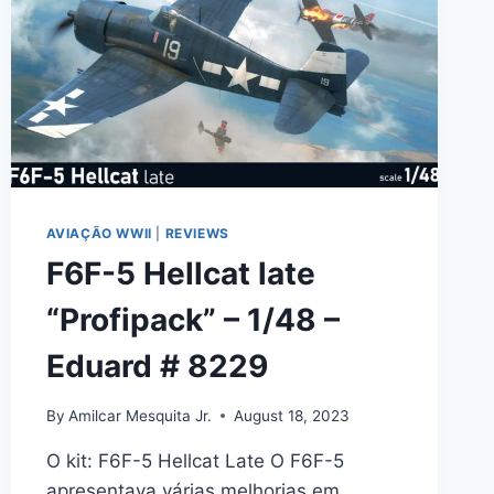
AVIAÇÃO WWII
|
REVIEWS
F6F-5 Hellcat late
“Profipack” – 1/48 –
Eduard # 8229
By
Amilcar Mesquita Jr.
August 18, 2023
O kit: F6F-5 Hellcat Late O F6F-5
apresentava várias melhorias em