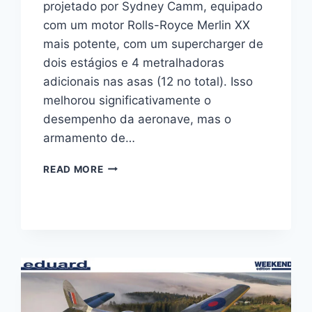
projetado por Sydney Camm, equipado
com um motor Rolls-Royce Merlin XX
mais potente, com um supercharger de
dois estágios e 4 metralhadoras
adicionais nas asas (12 no total). Isso
melhorou significativamente o
desempenho da aeronave, mas o
armamento de…
HURRICANE
READ MORE
MK
IIB
TROP
–
ARMA
HOBBY
–
1/48