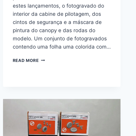
estes lançamentos, o fotogravado do
interior da cabine de pilotagem, dos
cintos de segurança e a máscara de
pintura do canopy e das rodas do
modelo. Um conjunto de fotogravados
contendo uma folha uma colorida com…
ACESSÓRIOS
READ MORE
PARA
O
F-
86D
1/48
DA
REVELL