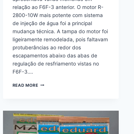
relação ao F6F-3 anterior. O motor R-
2800-10W mais potente com sistema
de injeção de água foi a principal
mudança técnica. A tampa do motor foi
ligeiramente remodelada, pois faltavam
protuberâncias ao redor dos
escapamentos abaixo das abas de
regulação de resfriamento vistas no
F6F-3….
F6F-
READ MORE
5
HELLCAT
LATE
“PROFIPACK”
–
1/48
–
EDUARD