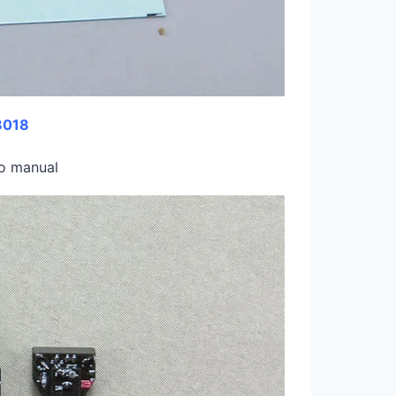
8018
 o manual