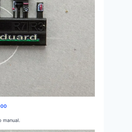
100
o manual.