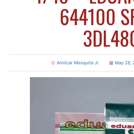
644100 S
3DL48
Amilcar Mesquita Jr.
May 28, 