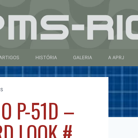
ARTIGOS
HISTÓRIA
GALERIA
A APRJ
OS
 O P-51D –
RD LOOK #