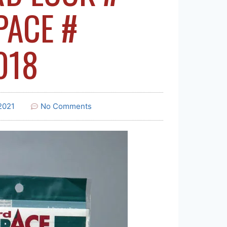
PACE #
018
2021
No Comments