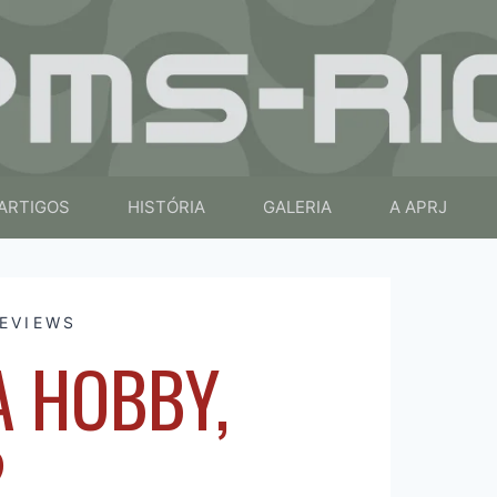
ARTIGOS
HISTÓRIA
GALERIA
A APRJ
EVIEWS
A HOBBY,
2