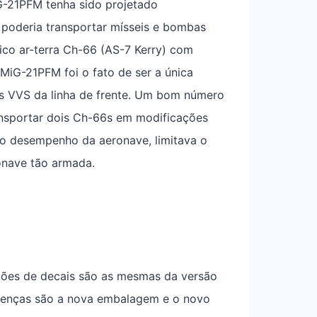
G-21PFM tenha sido projetado
 poderia transportar mísseis e bombas
ático ar-terra Ch-66 (AS-7 Kerry) com
 MiG-21PFM foi o fato de ser a única
s VVS da linha de frente. Um bom número
nsportar dois Ch-66s em modificações
a o desempenho da aeronave, limitava o
onave tão armada.
pções de decais são as mesmas da versão
erenças são a nova embalagem e o novo