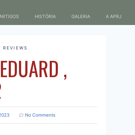
ARTIGOS
HISTÓRIA
GALERIA
A APRJ
,
REVIEWS
 EDUARD ,
2
 2023
No Comments