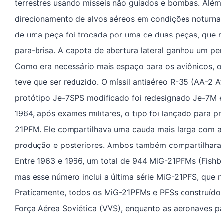
terrestres usando mísseis não guiados e bombas. Além
direcionamento de alvos aéreos em condições noturna
de uma peça foi trocada por uma de duas peças, que 
para-brisa. A capota de abertura lateral ganhou um peri
Como era necessário mais espaço para os aviônicos, o
teve que ser reduzido. O míssil antiaéreo R-35 (AA-2 A
protótipo Je-7SPS modificado foi redesignado Je-7M 
1964, após exames militares, o tipo foi lançado para 
21PFM. Ele compartilhava uma cauda mais larga com a
produção e posteriores. Ambos também compartilharam
Entre 1963 e 1966, um total de 944 MiG-21PFMs (Fishb
mas esse número inclui a última série MiG-21PFS, que 
Praticamente, todos os MiG-21PFMs e PFSs construído
Força Aérea Soviética (VVS), enquanto as aeronaves pa