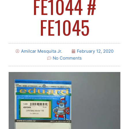
FE1044 #
FE1045
Amilcar Mesquita Jr.
February 12, 2020
No Comments