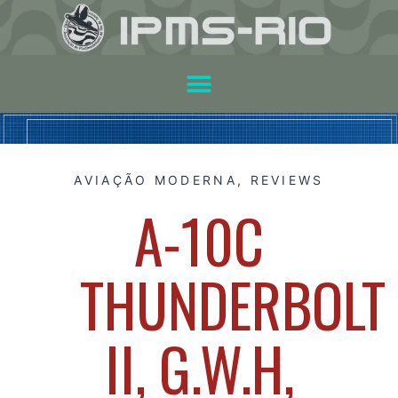
AVIAÇÃO MODERNA
,
REVIEWS
A-10C
THUNDERBOLT
II, G.W.H,