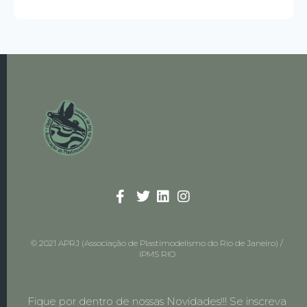
© 2021 APRJ (Associação de Plastimodelismo do Rio de Janeiro) /
IPMS RIO
Fique por dentro de nossas Novidades!!! Se inscreva