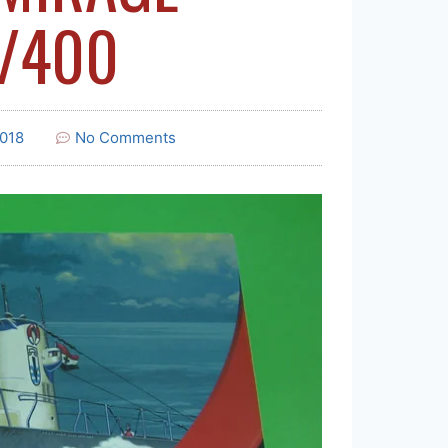
/400
018
No Comments