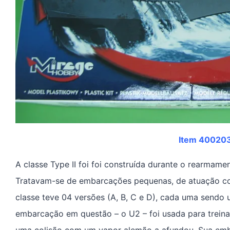
Item 40020
A classe Type II foi foi construída durante o rearmame
Tratavam-se de embarcações pequenas, de atuação cost
classe teve 04 versões (A, B, C e D), cada uma sendo
embarcação em questão – o U2 – foi usada para treina
uma colisão com um vapor alemão a afundou. Sua embar