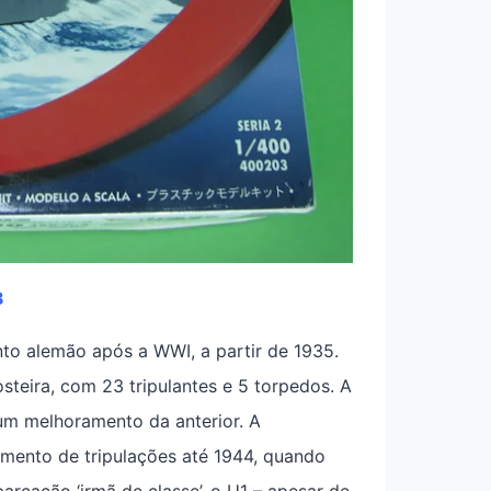
3
nto alemão após a WWI, a partir de 1935.
eira, com 23 tripulantes e 5 torpedos. A
 um melhoramento da anterior. A
mento de tripulações até 1944, quando
cação ‘irmã de classe’, o U1 – apesar de