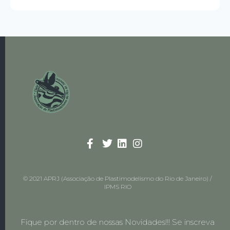
© 2021 APRJ (Associação de Plastimodelismo do Rio de Janeiro) /
IPMS RIO
Fique por dentro de nossas Novidades!!! Se inscreva