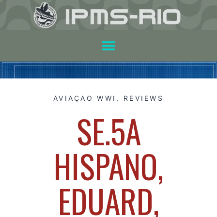
AVIAÇAO WWI
,
REVIEWS
SE.5A
HISPANO,
EDUARD,