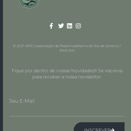
© 2021 APRJ (Associação de Plastimodelismo do Rio de Janeiro) /
IPMS RIO
Fique por dentro de nossas Novidades!!! Se inscreva
para receber a nossa newsletter.
Seu E-Mail
INSCREVER