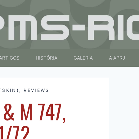
ARTIGOS
HISTÓRIA
GALERIA
A APRJ
TSKIN)
,
REVIEWS
 & M 747,
1/72