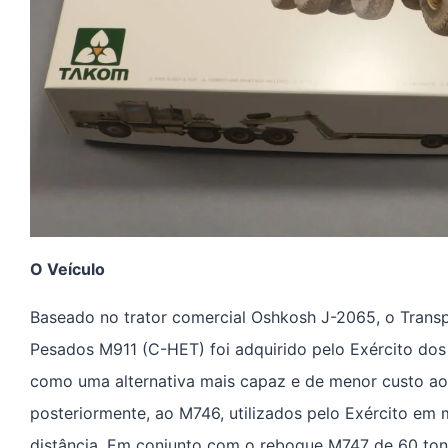
O Veículo
Baseado no trator comercial Oshkosh J-2065, o Tran
Pesados ​​M911 (C-HET) foi adquirido pelo Exército 
como uma alternativa mais capaz e de menor custo a
posteriormente, ao M746, utilizados pelo Exército em
distância. Em conjunto com o reboque M747 de 60 ton