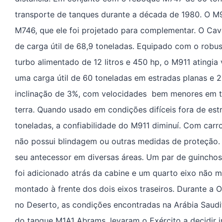
transporte de tanques durante a década de 1980. O M
M746, que ele foi projetado para complementar. O Cav
de carga útil de 68,9 toneladas. Equipado com o robu
turbo alimentado de 12 litros e 450 hp, o M911 ating
uma carga útil de 60 toneladas em estradas planas e 
inclinação de 3%, com velocidades bem menores em t
terra. Quando usado em condições difíceis fora de es
toneladas, a confiabilidade do M911 diminuí. Com carro
não possui blindagem ou outras medidas de proteção. 
seu antecessor em diversas áreas. Um par de guinchos
foi adicionado atrás da cabine e um quarto eixo não m
montado à frente dos dois eixos traseiros. Durante 
no Deserto, as condições encontradas na Arábia Sau
do tanque M1A1 Abrams, levaram o Exército a decidir 