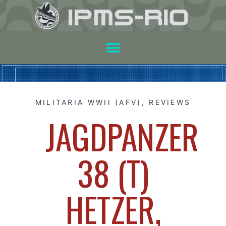
MILITARIA WWII (AFV)
,
REVIEWS
JAGDPANZER
38 (T)
HETZER,