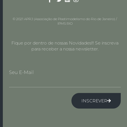
© 2021 APRJ (Associação de Plastimodelismo do Rio de Janeiro) /
IPMS RIO
Fique por dentro de nossas Novidades!!! Se inscreva
para receber a nossa newsletter.
Seu E-Mail
INSCREVER