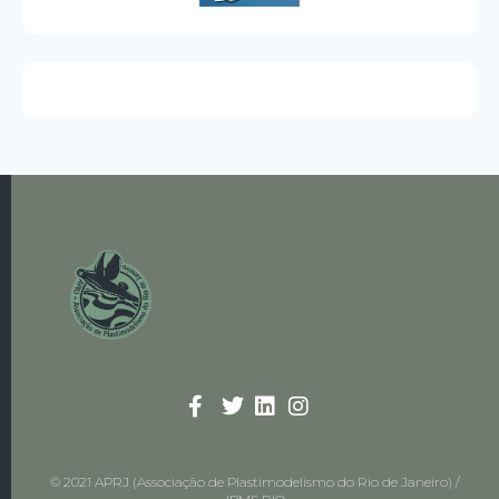
© 2021 APRJ (Associação de Plastimodelismo do Rio de Janeiro) /