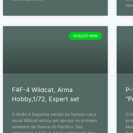
con
AVIAÇÃO WWII
F4F-4 Wildcat, Arma
P-
Hobby,1/72, Expert set
“P
O Avião A Segunda versão do famoso caça
O k
naval Wildcat entrou em serviço no primeiro
pro
semestre da Guerra do Pacífico. Seu
Mus
antecessor, o F4F-3, havia participado dos
Aus