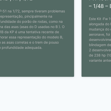
– 1/48 –
P-51 na 1/72, sempre tiveram problemas
representação, pincipalmente na
Este Kit :Fw
fundidade do porão de rodas, como na
alongada do 
ma das asas (asas do D usadas no B ). O
mudança do c
1B da KP é uma tentativa recente de
aeronave, foi
horar essa representação do modelo B,
desenvolvime
 as asas corretas e o trem de pouso
blindagem de
 profundidade adequada.
2 desenvolve
de 238 hp (1
variante anter