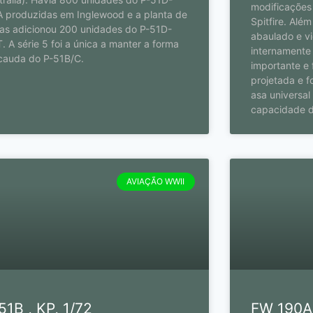
modificações 
 produzidas em Inglewood e a planta de
Spitfire. Alé
las adicionou 200 unidades do P-51D-
abaulado e vi
. A série 5 foi a única a manter a forma
internamente
cauda do P-51B/C.
importante e
projetada e f
asa universal 
capacidade d
AVIAÇÃO WWII
51B , KP, 1/72
FW 190A