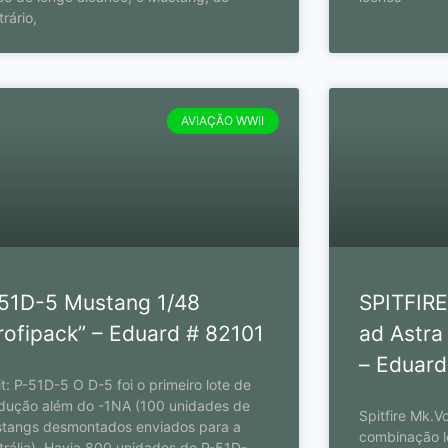
trário,
AVIAÇÃO WWII
51D-5 Mustang 1/48
SPITFIRE
rofipack” – Eduard # 82101
ad Astr
– Eduard
it: P-51D-5 O D-5 foi o primeiro lote de
dução além do -1NA (100 unidades de
Spitfire Mk.V
tangs desmontados enviados para a
combinação l
trália). Havia 800 unidades do P-51D-