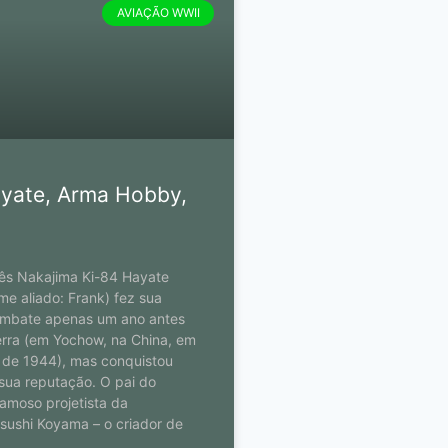
AVIAÇÃO WWII
yate, Arma Hobby,
ês Nakajima Ki-84 Hayate
me aliado: Frank) fez sua
ombate apenas um ano antes
erra (em Yochow, na China, em
 de 1944), mas conquistou
sua reputação. O pai do
famoso projetista da
sushi Koyama – o criador de