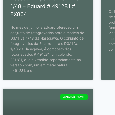
1/48 – Eduard # 491281 #
Os 
EX864
de 
pro
No mês de junho, a Eduard ofereceu um
for
conjunto de fotogravados para o modelo do
P-5
D3A1 Val 1/48 da Hasegawa. O conjunto de
mel
fotogravados da Eduard para o D3A1 Val
com
1/48 da Hasegawa, é composto dos
com
fotogravados # 491281, um colorido,
FE1281, que é vendido separadamente na
versão Zoom, um em metal natural,
#491281, e do
AVIAÇÃO WWII