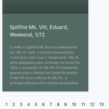
Spitfire Mk. VIII, Eduard,
Weekend, 1/72
O Avião O Spitfire Mk.VIII era basicamente
um Mk.VII sem o cockpit pressurizado .
Como ficou claro que o “temporário” Mk.IX
seria adequado para combater os novos Fw
190s, a produção do Mk.VIII foi transferida
apenas para a fábrica de Castle Bromwich.
O Mk.VIII pouco diferia do Mk.VII, a
principal diferença foi a deriva remodelada
1
2
3
4
5
6
7
8
9
10
11
12
13