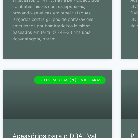
combates iniciais com os japoneses,
5NA
provando-se eficaz em repelir ataques
Dal
lançados contra grupos de porta-aviões
5NT
americanos por bombardeiros inimigos
da 
baseados em terra. O F4F-3 tinha uma
desvantagem, porém
FOTOGRAFADAS (PE) E MÁSCARAS
Acessórios para o D3A1 Val
P-