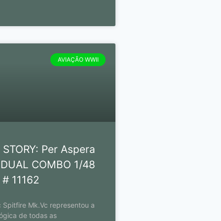
AVIAÇÃO WWII
 STORY: Per Aspera
a DUAL COMBO 1/48
 # 11162
c Spitfire Mk.Vc representou a
ógica de todas as