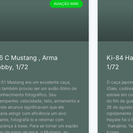
AVIAÇÃO WWII
6 C Mustang , Arma
Ki-84 Ha
bby, 1/72
1/72
-51 Mustang era um excelente caça,
O caça japon
 também provou ser um avião ótimo de
(Gale, codino
onhecimento fotográfico. Seu
estreia em c
empenho: velocidade, teto, armamento e
do fim da gu
nde alcance significavam que ele
28 de agosto
eria atingir com eficiência um alvo
rapidamente 
tante, fotografá-lo e retornar com
Hayate foi o 
urança à base. Para se tornar um espião
Nakajima, Ya
eo de longo alcance, o Mustang, ao
ícones