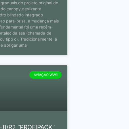
graduais do projeto original do
m do canopy deslizante
dro blindado integrado
 ao para-brisa, a mudança mais
 fundamental foi uma recém-
ortalecida asa (chamada de
ou tipo c). Tradicionalmente, a
e abrigar uma
AVIAÇÃO WWII
-8/R2 “PROFIPACK”