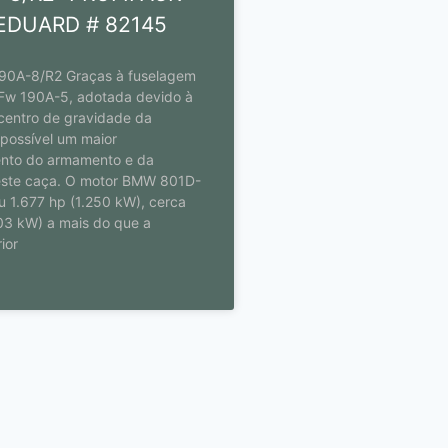
 EDUARD # 82145
 190A-8/R2 Graças à fuselagem
Fw 190A-5, adotada devido à
entro de gravidade da
 possível um maior
nto do armamento e da
ste caça. O motor BMW 801D-
u 1.677 hp (1.250 kW), cerca
03 kW) a mais do que a
ior