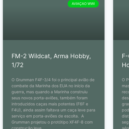
AVIAÇAO WWI
FM-2 Wildcat, Arma Hobby,
F-
1/72
Ho
O Grumman F4F-3/4 foi o principal avião de
O P
combate da Marinha dos EUA no início da
mas
guerra, mas quando a Marinha construiu
rec
seus novos porta-aviões, também foram
des
introduzidos caças mais potentes (F6F e
gra
F4U), ainda assim faltava um caça leve para
pod
serviço em porta-aviões de escolta. A
dis
Grumman projetou o protótipo XF4F-8 com
seg
construção leve,
aér