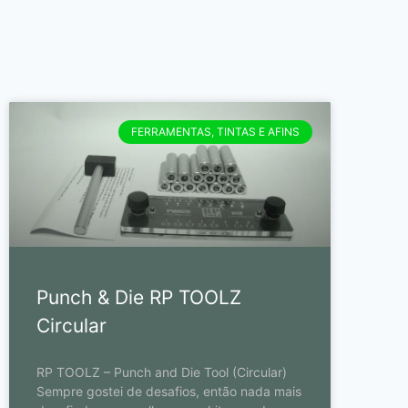
FERRAMENTAS, TINTAS E AFINS
Punch & Die RP TOOLZ
Circular
RP TOOLZ – Punch and Die Tool (Circular)
Sempre gostei de desafios, então nada mais