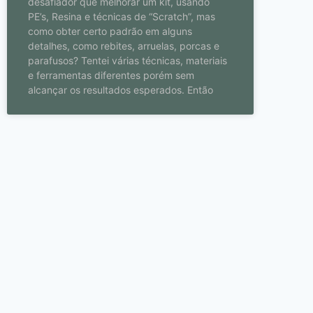
desafiador que melhorar um kit, usando
PE’s, Resina e técnicas de “Scratch”, mas
como obter certo padrão em alguns
detalhes, como rebites, arruelas, porcas e
parafusos? Tentei várias técnicas, materiais
e ferramentas diferentes porém sem
alcançar os resultados esperados. Então