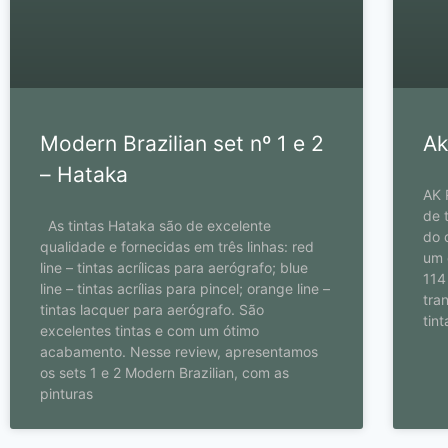
Modern Brazilian set nº 1 e 2
Ak
– Hataka
AK 
de 
As tintas Hataka são de excelente
do 
qualidade e fornecidas em três linhas: red
um 
line – tintas acrílicas para aerógrafo; blue
114
line – tintas acrílias para pincel; orange line –
tra
tintas lacquer para aerógrafo. São
tin
excelentes tintas e com um ótimo
acabamento. Nesse review, apresentamos
os sets 1 e 2 Modern Brazilian, com as
pinturas