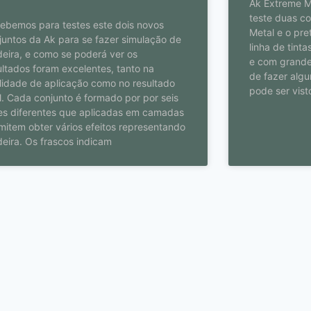
Ak Extreme M
teste duas co
ebemos para testes este dois novos
Metal e o pre
juntos da Ak para se fazer simulação de
linha de tint
eira, e como se poderá ver os
e com grande 
ultados foram excelentes, tanto na
de fazer algu
ilidade de aplicação como no resultado
pode ser vist
al. Cada conjunto é formado por por seis
es diferentes que aplicadas em camadas
mitem obter vários efeitos representando
eira. Os frascos indicam