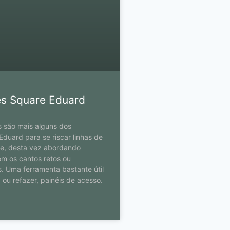
s Square Eduard
são mais alguns dos
Eduard para se riscar linhas de
te, desta vez abordando
m os cantos retos ou
. Uma ferramenta bastante útil
, ou refazer, painéis de acesso.