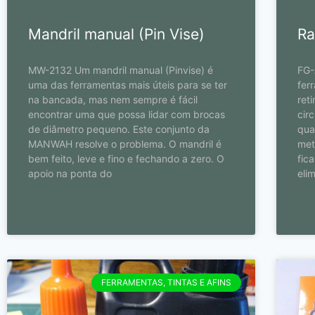
Mandril manual (Pin Vise)
Ra
MW-2132 Um mandril manual (Pinvise) é
FG-
uma das ferramentas mais úteis para se ter
fer
na bancada, mas nem sempre é fácil
ret
encontrar uma que possa lidar com brocas
cir
de diâmetro pequeno. Este conjunto da
qua
MANWAH resolve o problema. O mandril é
met
bem feito, leve e fino e fechando a zero. O
fic
apoio na ponta do
eli
FERRAMENTAS, TINTAS E AFINS