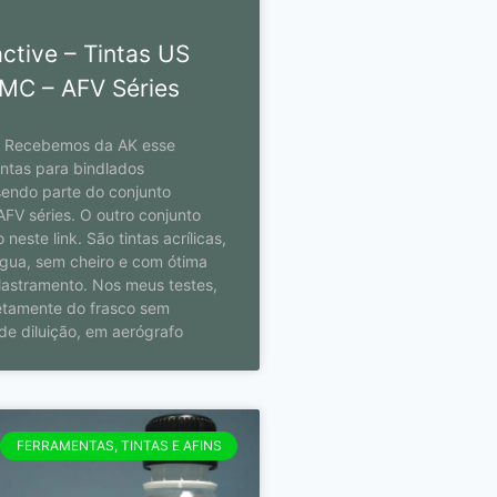
active – Tintas US
MC – AFV Séries
0 Recebemos da AK esse
intas para bindlados
sendo parte do conjunto
FV séries. O outro conjunto
 neste link. São tintas acrílicas,
água, sem cheiro e com ótima
lastramento. Nos meus testes,
iretamente do frasco sem
e diluição, em aerógrafo
FERRAMENTAS, TINTAS E AFINS