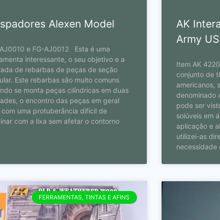
spadores Alexen Model
AK Inter
Army US
AJ0010 e FG-AJ0012 Esta é uma
ramenta interessante, o seu objetivo e a
Item AK 422
irada de rebarbas de peças de seção
conjunto de t
cular. Este rebarbas são muito comuns
americanos, 
ndo se monta peças cilíndricas em duas
denominado A
ades, o encontro das peças em geral
pode ser visto
a com uma protuberância difícil de
solúveis em 
minar com a lixa sem afetar o contorno
aplicação e a
utilizei-as d
necessidade d
FERRAMENTAS, TINTAS E AFINS