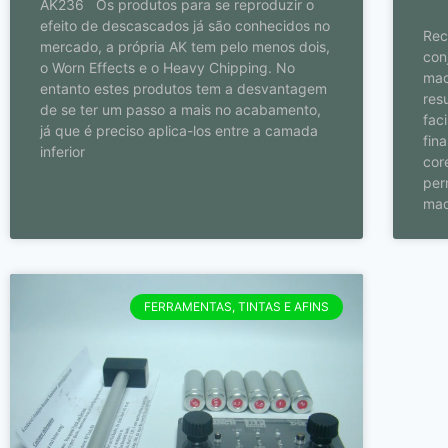
AK236 Os produtos para se reproduzir o
efeito de descascados já são conhecidos no
Rec
mercado, a própria AK tem pelo menos dois,
con
o Worn Effects e o Heavy Chipping. No
mad
entanto estes produtos tem a desvantagem
res
de se ter um passo a mais no acabamento,
fac
já que é preciso aplica-los entre a camada
fin
inferior
cor
per
mad
FERRAMENTAS, TINTAS E AFINS