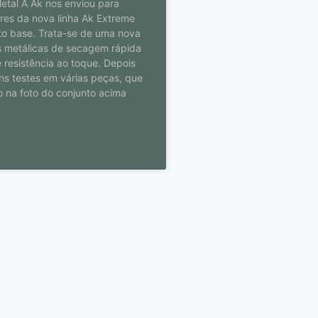
etal A Ak nos enviou para
res da nova linha Ak Extreme
to base. Trata-se de uma nova
as metálicas de secagem rápida
resistência ao toque. Depois
ns testes em várias peças, que
o na foto do conjunto acima