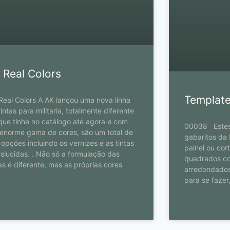
 Real Colors
Template
Real Colors A AK lançou uma nova linha
tintas para militaria, totalmente diferente
que tinha no catálogo até agora e com
00038 Estes 
enorme gama de cores, são um total de
gabaritos da 
 opções incluindo os vernizes e as tintas
painel ou cor
nslucidas. . Não só a formulação das
quadrados co
tas é diferente, mas as próprias cores
arredondados
para se fazer