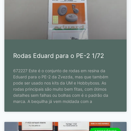
Rodas Eduard para o PE-2 1/72
672227 Este é o conjunto de rodas em resina da
Eduard para o PE-2 da Zvezda, mas que também
pode ser usado nos kits da UM e Hobbyboss. As
rodas principais são muito bem fitas, com ótimos
detalhes sem falhas ou bolhas com é o padrão da
marca. A bequilha já vem moldada com a