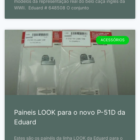
modelos da representação real do belo caça inglês da
WWII. Eduard # 648508 O conjunto
ACESSÓRIOS
Paineis LOOK para o novo P-51D da
Eduard
Estes são os painéis da linha LOOK da Eduard para o