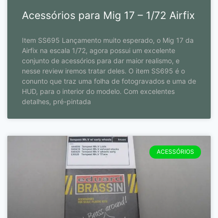
Acessórios para Mig 17 – 1/72 Airfix
Item SS695 Lançamento muito esperado, o Mig 17 da
Airfix na escala 1/72, agora possui um excelente
conjunto de acessórios para dar maior realismo, e
nesse review iremos tratar deles. O item SS695 é o
conunto que traz uma folha de fotogravados e uma de
HUD, para o interior do modelo. Com excelentes
detalhes, pré-pintada
ACESSÓRIOS