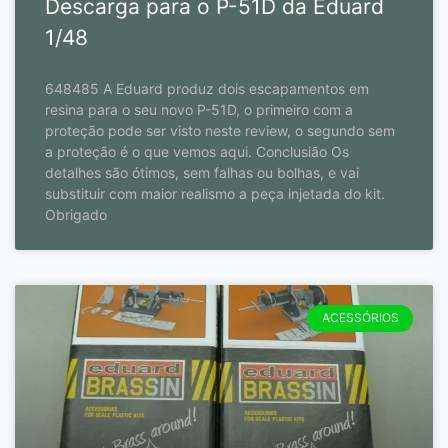
Descarga para o P-51D da Eduard
1/48
648485 A Eduard produz dois escapamentos em
resina para o seu novo P-51D, o primeiro com a
proteção pode ser visto neste review, o segundo sem
a proteção é o que vemos aqui. Conclusião Os
detalhes são ótimos, sem falhas ou bolhas, e vai
substituir com maior realismo a peça injetada do kit.
Obrigado
ACESSÓRIOS