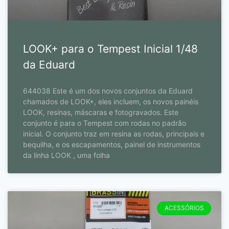
LOOK+ para o Tempest Inicial 1/48
da Eduard
644038 Este é um dos novos conjuntos da Eduard
chamados de LOOK+, eles incluem, os novos painéis
LOOK, resinas, máscaras e fotogravados. Este
conjunto é para o Tempest com rodas no padrão
inicial. O conjunto traz em resina as rodas, principais e
bequilha, e os escapamentos, painel de instrumentos
da linha LOOK , uma folha
ACESSÓRIOS