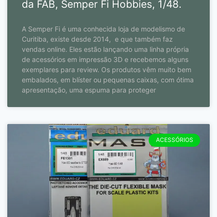
da FAB, Semper Fi Hobbies, 1/48.
A Semper Fi é uma conhecida loja de modelismo de
Curitiba, existe desde 2014, e que também faz
vendas online. Eles estão lançando uma linha própria
de acessórios em impressão 3D e recebemos alguns
exemplares para review. Os produtos vêm muito bem
embalados, em blíster ou pequenas caixas, com ótima
apresentação, uma espuma para proteger
ACESSÓRIOS