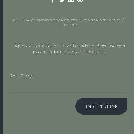
© 2021 APRJ (Associação de Plastimodelismo do Rio de Janeiro) /
IPMS RIO
Fique por dentro de nossas Novidades!!! Se inscreva
para receber a nossa newsletter.
Seu E-Mail
INSCREVER