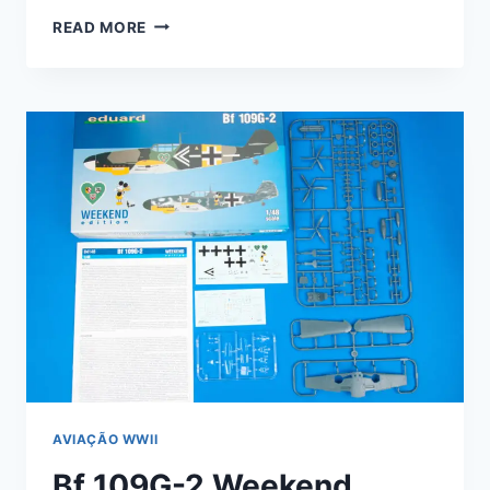
AVIA
READ MORE
S-
99/C-
10
–
LIMITED
EDITION
–
1/48
–
EDUARD
–
#11122
AVIAÇÃO WWII
Bf 109G-2 Weekend