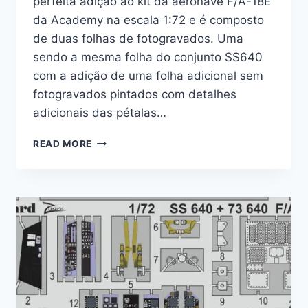
perfeita adição ao kit da aeronave F/A-18E
da Academy na escala 1:72 e é composto
de duas folhas de fotogravados. Uma
sendo a mesma folha do conjunto SS640
com a adição de uma folha adicional sem
fotogravados pintados com detalhes
adicionais das pétalas…
FOTOGRAVADOS
READ MORE
–
F/A-
18E
1/72
–
EDUARD