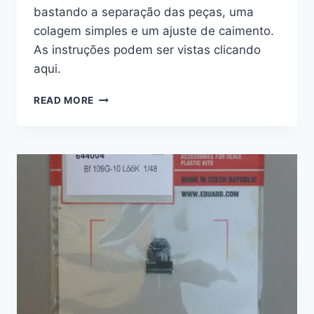
bastando a separação das peças, uma
colagem simples e um ajuste de caimento.
As instruções podem ser vistas clicando
aqui.
FOTOGRAVADOS
READ MORE
–
BF-
109G
SEATBELTS
STEEL
–
1/48
–
EDUARD