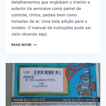
detalhamentos que englobam o interior e
exterior da aeronave como painel de
controle, cintos, pedais bem como
tomadas de ar. Uma bela adição para o
modelo. O manual de instruções pode ser
visto clicando aqui.
FOTOGRAVADOS
READ MORE
–
BF-
109G-
2
WEEKEND
–
1/48
–
EDUARD