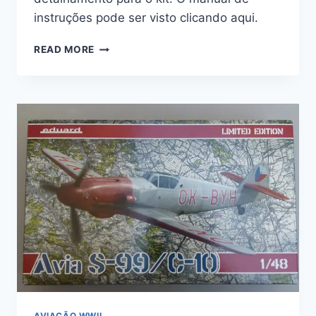
instruções pode ser visto clicando aqui.
CONJUNTO
READ MORE
DE
ACESSÓRIOS
PARA
BF-
109G-
10
LÖÖK
–
1/48
–
EDUARD
#644004
AVIAÇÃO WWII