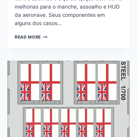
melhorias para o manche, assoalho e HUD
da aeronave. Seus componentes em
alguns dos casos…
FOTOGRAVADOS
READ MORE
–
F/A-
18E
1/72
–
EDUARD