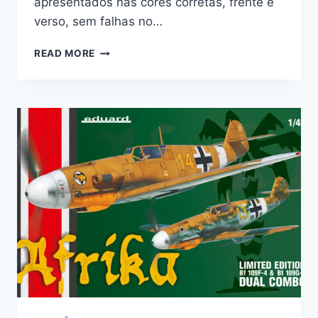
apresentados nas cores corretas, frente e
verso, sem falhas no…
FOTOGRAVADOS
READ MORE
–
ROYAL
NAVY
ENSIGN
FLAG
WWII
STEEL
1/700
–
EDUARD