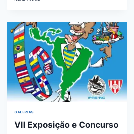
EXPOSIÇÃO
E
CONCURSO
DE
PLASTIMODELISMO
TIJUCA
TÊNIS
CLUBE
–
APRJ
GALERIAS
VII Exposição e Concurso