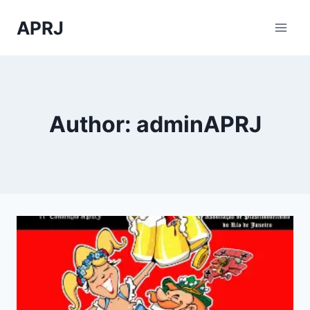
Skip
APRJ
to
content
Author: adminAPRJ