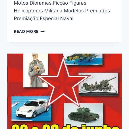
Motos Dioramas Ficção Figuras
Helicópteros Militaria Modelos Premiados
Premiação Especial Naval
VI
READ MORE
EXPOSIÇÃO
E
CONCURSO
DE
PLASTIMODELISMO
TIJUCA
TÊNIS
CLUBE
–
APRJ