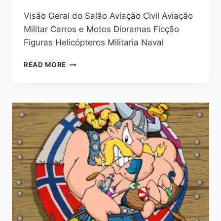
Visão Geral do Salão Aviação Civil Aviação
Militar Carros e Motos Dioramas Ficção
Figuras Helicópteros Militaria Naval
III
READ MORE
EXPOSIÇÃO
E
CONCURSO
DE
PLASTIMODELISMO
TIJUCA
TÊNIS
CLUBE
–
APRJ