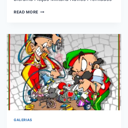
X
READ MORE
EXPOSIÇÃO
E
CONCURSO
DE
PLASTIMODELISMO
TIJUCA
TÊNIS
CLUBE
–
APRJ
GALERIAS