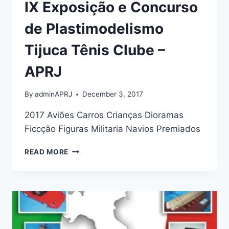
IX Exposição e Concurso
de Plastimodelismo
Tijuca Tênis Clube –
APRJ
By
adminAPRJ
December 3, 2017
2017 Aviões Carros Crianças Dioramas
Ficcção Figuras Militaria Navios Premiados
IX
READ MORE
EXPOSIÇÃO
E
CONCURSO
DE
PLASTIMODELISMO
TIJUCA
TÊNIS