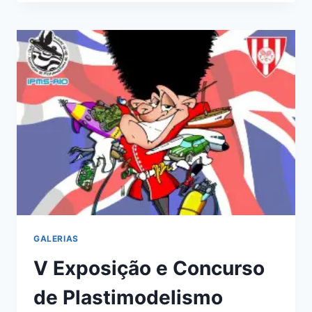
E
CONCURSO
DE
PLASTIMODELISMO
TIJUCA
TÊNIS
CLUBE
–
APRJ
GALERIAS
V Exposição e Concurso
de Plastimodelismo