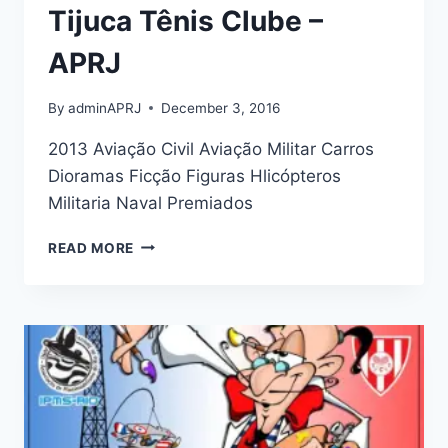
Tijuca Tênis Clube –
APRJ
By
adminAPRJ
December 3, 2016
2013 Aviação Civil Aviação Militar Carros
Dioramas Ficção Figuras Hlicópteros
Militaria Naval Premiados
V
READ MORE
EXPOSIÇÃO
E
CONCURSO
DE
PLASTIMODELISMO
TIJUCA
TÊNIS
CLUBE
–