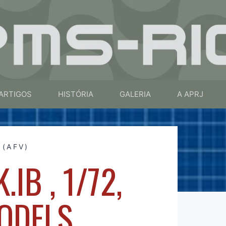
ARTIGOS
HISTÓRIA
GALERIA
A APRJ
 (AFV)
IB , 1/72,
ODELS