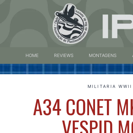
HOME
REVIEWS
MONTAGENS
MILITARIA WWII
A34 CONET MK.
VESPID M