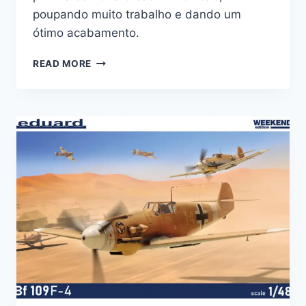
poupando muito trabalho e dando um
ótimo acabamento.
MÁSCARAS
READ MORE
PARA
O
G3M
NELL
DA
HASEGAWA,
1/72