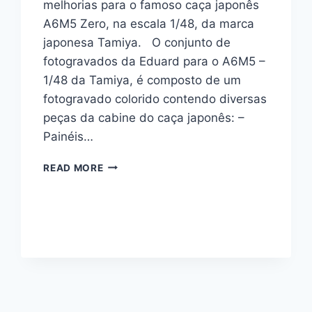
melhorias para o famoso caça japonês
A6M5 Zero, na escala 1/48, da marca
japonesa Tamiya. O conjunto de
fotogravados da Eduard para o A6M5 –
1/48 da Tamiya, é composto de um
fotogravado colorido contendo diversas
peças da cabine do caça japonês: –
Painéis…
A6M5
READ MORE
1/48
“ZOOM”
–
EDUARD
#
FE1016