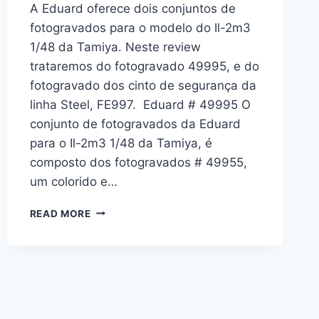
A Eduard oferece dois conjuntos de
fotogravados para o modelo do Il-2m3
1/48 da Tamiya. Neste review
trataremos do fotogravado 49995, e do
fotogravado dos cinto de segurança da
linha Steel, FE997. Eduard # 49995 O
conjunto de fotogravados da Eduard
para o Il-2m3 1/48 da Tamiya, é
composto dos fotogravados # 49955,
um colorido e…
CONJUNTO
READ MORE
DE
FOTOGRAVADOS
PARA
O
IL-
2M3
1/48