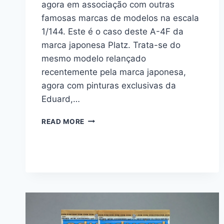
agora em associação com outras
famosas marcas de modelos na escala
1/144. Este é o caso deste A-4F da
marca japonesa Platz. Trata-se do
mesmo modelo relançado
recentemente pela marca japonesa,
agora com pinturas exclusivas da
Eduard,…
A-
READ MORE
4F
1/144
“SUPER
44”
–
EDUARD
#
4466