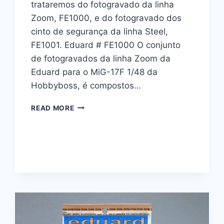
trataremos do fotogravado da linha
Zoom, FE1000, e do fotogravado dos
cinto de segurança da linha Steel,
FE1001. Eduard # FE1000 O conjunto
de fotogravados da linha Zoom da
Eduard para o MiG-17F 1/48 da
Hobbyboss, é compostos…
MIG-
READ MORE
17F
1/48
–
EDUARD
#
FE1000
FE1001