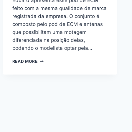
Eduard apresenta esse pod de ECM
feito com a mesma qualidade de marca
registrada da empresa. O conjunto é
composto pelo pod de ECM e antenas
que possibilitam uma motagem
diferenciada na posição delas,
podendo o modelista optar pela…
AN/ALQ-
READ MORE
71(V)-3
ECM
POD
–
EDUARD
1/48
648492