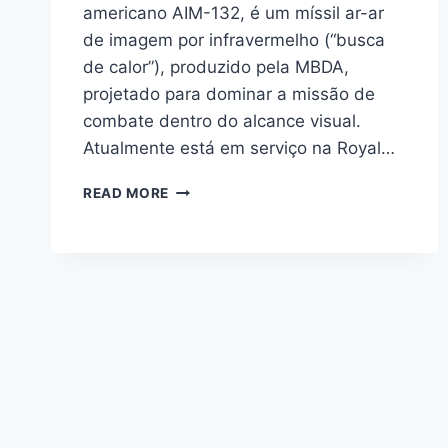
americano AIM-132, é um míssil ar-ar
de imagem por infravermelho (“busca
de calor”), produzido pela MBDA,
projetado para dominar a missão de
combate dentro do alcance visual.
Atualmente está em serviço na Royal…
AIM-
READ MORE
132
ASRAAM
–
EDUARD
1/48
648506