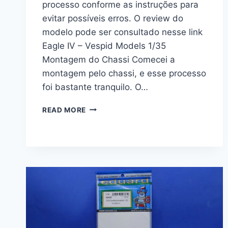
processo conforme as instruções para
evitar possíveis erros. O review do
modelo pode ser consultado nesse link
Eagle IV – Vespid Models 1/35
Montagem do Chassi Comecei a
montagem pelo chassi, e esse processo
foi bastante tranquilo. O…
MOWAG
READ MORE
EAGLE
IV
–
VESPID
MODELS
1/35