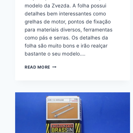
modelo da Zvezda. A folha possui
detalhes bem interessantes como
grelhas de motor, pontos de fixação
para materiais diversos, ferramentas
como pás e serras. Os detalhes da
folha são muito bons e irão realçar
bastante o seu modelo….
2S35
READ MORE
KOALITSIYA
HOWTIZER
–
EDUARD
1/35
36430