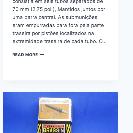
consistia em seis tubos separados de
70 mm (2,75 pol.), Mantidos juntos por
uma barra central. As submunições
eram empurradas para fora pela parte
traseira por pistões localizados na
extremidade traseira de cada tubo. O…
SUU-
READ MORE
14
DISPENSER
–
EDUARD
1/48
648507