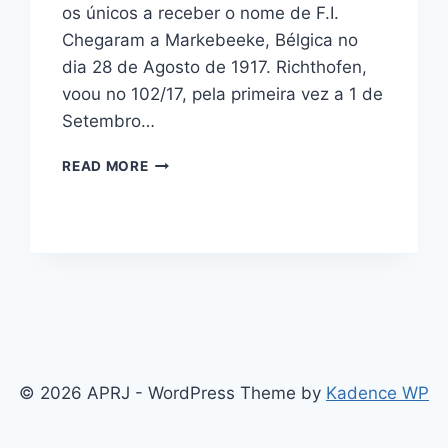
os únicos a receber o nome de F.I.
Chegaram a Markebeeke, Bélgica no
dia 28 de Agosto de 1917. Richthofen,
voou no 102/17, pela primeira vez a 1 de
Setembro…
FOKKER
READ MORE
DR.I
WEEKEND
1/48
–
EDUARD
8487
© 2026 APRJ - WordPress Theme by
Kadence WP