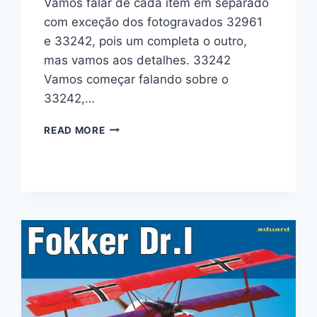
Vamos falar de cada item em separado
com exceção dos fotogravados 32961
e 33242, pois um completa o outro,
mas vamos aos detalhes. 33242
Vamos começar falando sobre o
33242,…
FOTOGRAVADO
READ MORE
E
MÁSCARA
EDUARD
P/AH-
1Z
1/35