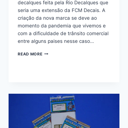
decalques feita pela Rio Decalques que
seria uma extensão da FCM Decais. A
criação da nova marca se deve ao
momento da pandemia que vivemos e
com a dificuldade de trânsito comercial
entre alguns paises nesse caso…
EXÉRCITO
READ MORE
BRASILEIRO
–
RIO
DECALQUES
3501
1/35