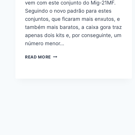
vem com este conjunto do Mig-21MF.
Seguindo o novo padrão para estes
conjuntos, que ficaram mais enxutos, e
também mais baratos, a caixa gora traz
apenas dois kits e, por conseguinte, um
número menor…
MIG-
READ MORE
21
ROYAL
CLASS,
EDUARD
1/72