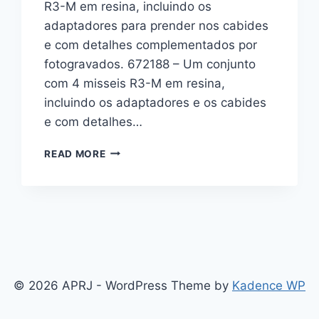
R3-M em resina, incluindo os
adaptadores para prender nos cabides
e com detalhes complementados por
fotogravados. 672188 – Um conjunto
com 4 misseis R3-M em resina,
incluindo os adaptadores e os cabides
e com detalhes…
ACESSÓRIOS
READ MORE
PARA
O
MIG-
21
EDUARD
1/72
PT2
© 2026 APRJ - WordPress Theme by
Kadence WP