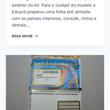
exterior do kit. Para o cockpit do modelo a
Eduard preparou uma folha pré-pintada
com os paineis interiores, console, cintos e
demais…
CONJUNTO
READ MORE
EDUARD
PARA
O
MIG
29UB
9.51
–
1/72