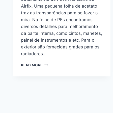
Airfix. Uma pequena folha de acetato
traz as transparências para se fazer a
mira. Na folhe de PEs encontramos
diversos detalhes para melhoramento
da parte interna, como cintos, manetes,
painel de instrumentos e etc. Para o
exterior são fornecidas grades para os
radiadores…
INTERIOR
READ MORE
EDUARD
PARA
O
HURRICANE
I
1/72
DA
AIRFIX